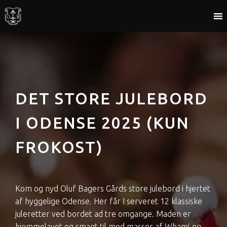
DET STORE JULEBORD
I ODENSE 2025 (KUN
FROKOST)
Kom og nyd Oluf Bagers Gårds store julebord i hjertet
af hyggelige Odense. Her får I serveret 12 klassiske
juleretter ved bordet ad tre omgange. Maden er
hjemmelavet og smagt til med masser af Wham! og