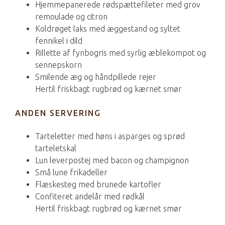
Hjemmepanerede rødspættefileter med grov
remoulade og citron
Koldrøget laks med æggestand og syltet
fennikel i dild
Rillette af fynbogris med syrlig æblekompot og
sennepskorn
Smilende æg og håndpillede rejer
Hertil friskbagt rugbrød og kærnet smør
ANDEN SERVERING
Tarteletter med høns i asparges og sprød
tarteletskal
Lun leverpostej med bacon og champignon
Små lune frikadeller
Flæskesteg med brunede kartofler
Confiteret andelår med rødkål
Hertil friskbagt rugbrød og kærnet smør