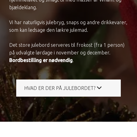
bjældeklang.
Vi har naturligvis julebryg, snaps og andre drikkevarer,
som kan ledsage den lækre julemad.
Det store julebord serveres til frokost (fra 1 person)
på udvalgte lørdage i november og december.
Bordbestilling er nødvendig
.
HVAD ER DER PÅ JULEBORDET?