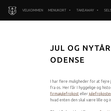
VELKOMMEN
MENUKORT
TAKEAWAY
SEL
JUL OG NYTÅR
ODENSE
I har flere muligheder for at fejre
fra os. Her får I hyggelige og his
firmajulefrokost
eller
julefrokoste
hvad enten den skal være lille og in