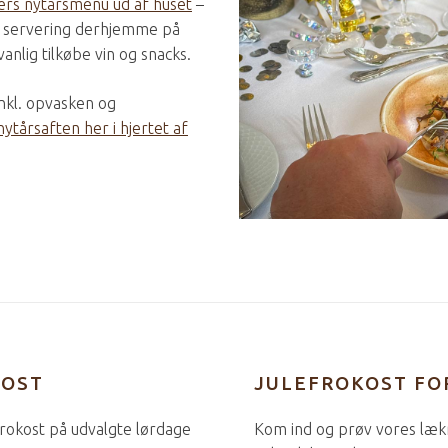
ers nytårsmenu ud af huset
–
il servering derhjemme på
anlig tilkøbe vin og snacks.
inkl. opvasken og
nytårsaften her i hjertet af
KOST
JULEFROKOST FOR
 frokost på udvalgte lørdage
Kom ind og prøv vores læ