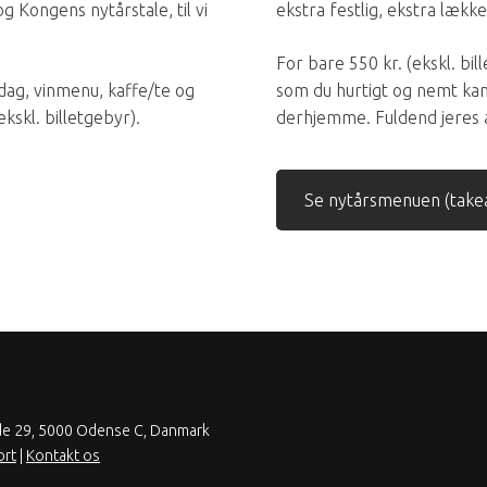
 Kongens nytårstale, til vi
ekstra festlig, ekstra lækk
For bare 550 kr. (ekskl. bil
dag, vinmenu, kaffe/te og
som du hurtigt og nemt kan 
ekskl. billetgebyr).
derhjemme. Fuldend jeres 
Se nytårsmenuen (take
de 29, 5000 Odense C, Danmark
ort
|
Kontakt os