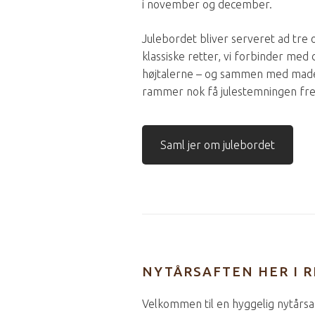
i november og december.
Julebordet bliver serveret ad tre
klassiske retter, vi forbinder med d
højtalerne – og sammen med made
rammer nok få julestemningen fr
Saml jer om julebordet
NYTÅRSAFTEN HER I 
Velkommen til en hyggelig nytårsa