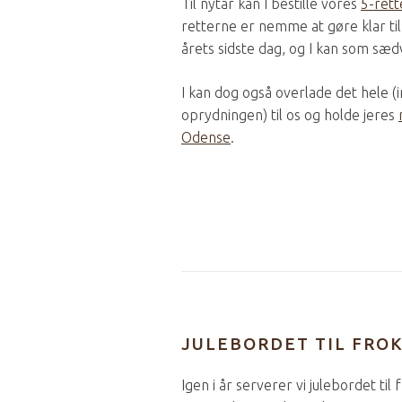
Til nytår kan I bestille vores
5-rett
retterne er nemme at gøre klar t
årets sidste dag, og I kan som sædv
I kan dog også overlade det hele (
oprydningen) til os og holde jeres
Odense
.
JULEBORDET TIL FRO
Igen i år serverer vi julebordet til