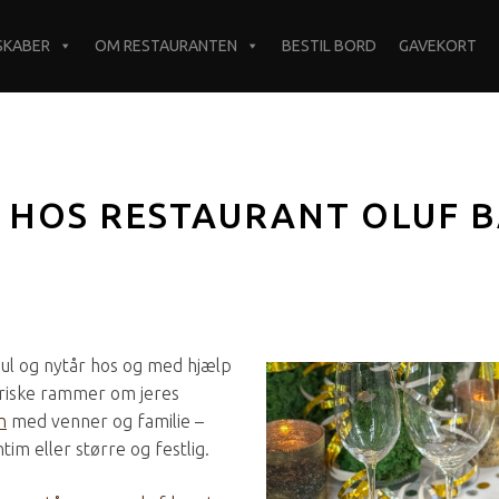
SKABER
OM RESTAURANTEN
BESTIL BORD
GAVEKORT
 HOS RESTAURANT OLUF B
 jul og nytår hos og med hjælp
toriske rammer om jeres
n
med venner og familie –
tim eller større og festlig.