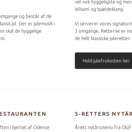
vel nok hyggeligste og mes
Wham! og bjældeklang.
 omgange og består af de
ansk jul. Der er julemusik i
Vi serverer vores signatu
n skal de hyggelige
3 omgange. Retterne er ins
em.
de helt klassiske juleretter.
Hold julefrokosten her
RESTAURANTEN
5-RETTERS NYTÅ
ften i hjertet af Odense
Årets nytårsmenu fra Oluf