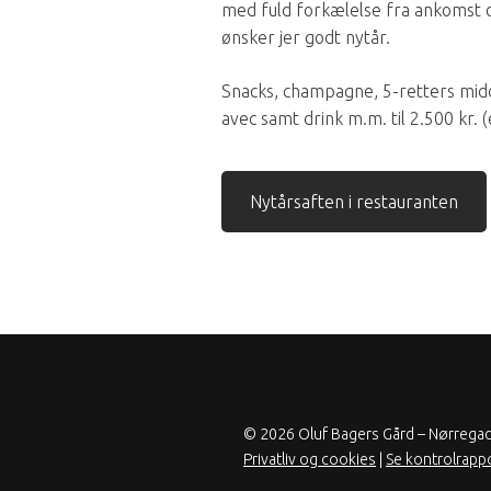
med fuld forkælelse fra ankomst og
ønsker jer godt nytår.
Snacks, champagne, 5-retters mid
avec samt drink m.m. til 2.500 kr. (
Nytårsaften i restauranten
© 2026 Oluf Bagers Gård – Nørrega
Privatliv og cookies
|
Se kontrolrapp